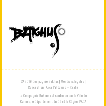
© 2019 Compagnie Bakhus |
Mentions légales
|
Conception :
Alice Pittavino
–
Realiz
La Compagnie Bakhus est soutenue par la Ville de
Cannes, le Département du 06 et la Région PACA